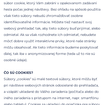
súbor cookie, ktorý Vám zabráni v opakovanom zadávaní
hesla počas jednej návštevy. Bez ohľadu na spôsob použitia
však tieto súbory nebudú zhromažďovať osobne
identifikovateľné informácie. Môžete tiež nastaviť svoj
webový prehliadač tak, aby tieto súbory buď prijímal, alebo
odmietal. Ak sa však rozhodnete ich odmietať, nebudete
môcť dobre využiť interaktívne prvky, ktoré naše stránky
môžu obsahovať. Ak tieto informácie budeme poskytovať
ďalej, tak iba v anonymizovanej forme (teda už to nie sú
osobné údaje).
ČO SÚ COOKIES?
Súbory „cookies“ sú malé textové súbory, ktoré môžu byť
pri návšteve webových stránok odosielané do prehliadača,
a vzápätí ukladané do Vášho zariadenia (počítača alebo do
iného zariadenia s prístupom na internet, napr. smartfónu
alebo tabletu). Cookies sa ukladajú do priečinka pre súbory