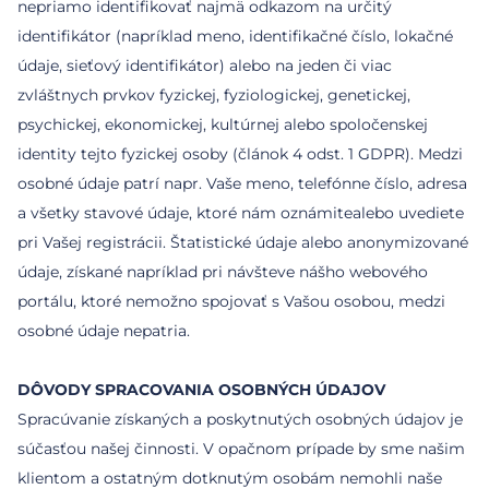
nepriamo identifikovať najmä odkazom na určitý
identifikátor (napríklad meno, identifikačné číslo, lokačné
údaje, sieťový identifikátor) alebo na jeden či viac
zvláštnych prvkov fyzickej, fyziologickej, genetickej,
psychickej, ekonomickej, kultúrnej alebo spoločenskej
identity tejto fyzickej osoby (článok 4 odst. 1 GDPR). Medzi
osobné údaje patrí napr. Vaše meno, telefónne číslo, adresa
a všetky stavové údaje, ktoré nám oznámitealebo uvediete
pri Vašej registrácii. Štatistické údaje alebo anonymizované
údaje, získané napríklad pri návšteve nášho webového
portálu, ktoré nemožno spojovať s Vašou osobou, medzi
osobné údaje nepatria.
DÔVODY SPRACOVANIA OSOBNÝCH ÚDAJOV
Spracúvanie získaných a poskytnutých osobných údajov je
súčasťou našej činnosti. V opačnom prípade by sme našim
klientom a ostatným dotknutým osobám nemohli naše