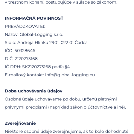
v trestnom konaní, postupujúce v súlade so zákonom.
INFORMAČNÁ POVINNOSŤ
PREVÁDZKOVATEĽ
Názov: Global-Logging s.r.o.
Sídlo: Andreja Hlinku 2901, 022 01 Čadca
IČO: 50328646
DIČ: 2120275168
IČ DPH: SK2120275168 podľa §4
E-mailový kontakt: info@global-logging.eu
Doba uchovávania údajov
Osobné údaje uchovávame po dobu, určenú platnými
právnymi predpismi (napríklad zákon o účtovníctve a iné).
Zverejňovanie
Niektoré osobné údaje zverejňujeme, ak to bolo dohodnuté