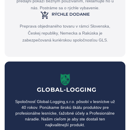
predajni pokazí bežným používaním, reklamujte ho u
nás. Postráme sa o rýchle vybavenie.
RÝCHLE DODANIE
Preprava objednaného tovaru v rámci Slovenska,
Českej republiky, Nemecka a Rakúska je
zabezpečovaná kuriérskou spoločnosťou GLS.
GLOBAL-LOGGING
Spoločnosť Global-Logging,s.r.o. pôsobí v lesníctve už
40 rokov. Ponúkame širokú škálu produktov pre
profesionálne lesnícke, ťažobné účely a Profesionálne
náradie. Našim cieľom je aby ste dostali ten
najkvalitnejší produkt.