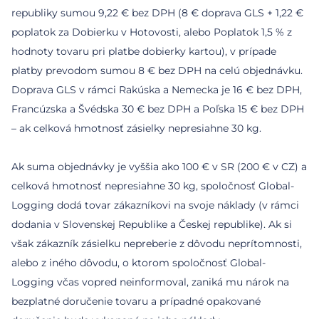
republiky sumou 9,22 € bez DPH (8 € doprava GLS + 1,22 €
poplatok za Dobierku v Hotovosti, alebo Poplatok 1,5 % z
hodnoty tovaru pri platbe dobierky kartou), v prípade
platby prevodom sumou 8 € bez DPH na celú objednávku.
Doprava GLS v rámci Rakúska a Nemecka je 16 € bez DPH,
Francúzska a Švédska 30 € bez DPH a Poľska 15 € bez DPH
– ak celková hmotnosť zásielky nepresiahne 30 kg.
Ak suma objednávky je vyššia ako 100 € v SR (200 € v CZ) a
celková hmotnosť nepresiahne 30 kg, spoločnosť Global-
Logging dodá tovar zákazníkovi na svoje náklady (v rámci
dodania v Slovenskej Republike a Českej republike). Ak si
však zákazník zásielku nepreberie z dôvodu neprítomnosti,
alebo z iného dôvodu, o ktorom spoločnosť Global-
Logging včas vopred neinformoval, zaniká mu nárok na
bezplatné doručenie tovaru a prípadné opakované