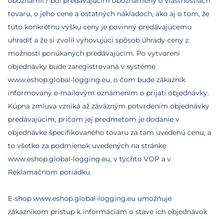
oboznámil / bol predávajúcim oboznámený o vlastnostiach
tovaru, o jeho cene a ostatných nákladoch, ako aj o tom, že
túto konkrétnu výšku ceny je povinný predávajúcemu
uhradiť a že si zvolil vyhovujúci spôsob úhrady ceny z
možností ponúkaných predávajúcim. Po vytvorení
objednávky bude zaregistrovaná v systéme
www.eshop.global-logging.eu, o čom bude zákazník
informovaný e-mailovým oznámením o prijatí objednávky.
Kúpna zmluva vzniká až záväzným potvrdením objednávky
predávajúcim, pričom jej predmetom je dodanie v
objednávke špecifikovaného tovaru za tam uvedenú cenu, a
to všetko za podmienok uvedených na stránke
www.eshop.global-logging.eu, v týchto VOP a v
Reklamačnom poriadku.
E-shop www.eshop.global-logging.eu umožňuje
zákazníkom prístup k informáciám o stave ich objednávok