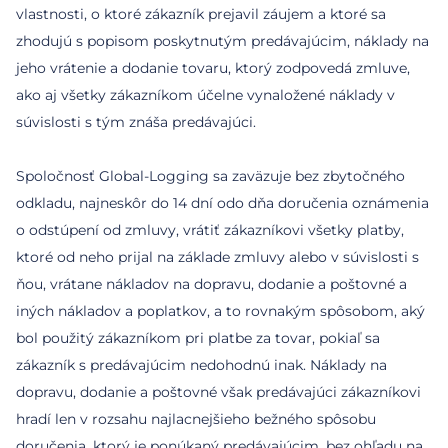
vlastnosti, o ktoré zákazník prejavil záujem a ktoré sa
zhodujú s popisom poskytnutým predávajúcim, náklady na
jeho vrátenie a dodanie tovaru, ktorý zodpovedá zmluve,
ako aj všetky zákazníkom účelne vynaložené náklady v
súvislosti s tým znáša predávajúci.
Spoločnosť Global-Logging sa zaväzuje bez zbytočného
odkladu, najneskôr do 14 dní odo dňa doručenia oznámenia
o odstúpení od zmluvy, vrátiť zákazníkovi všetky platby,
ktoré od neho prijal na základe zmluvy alebo v súvislosti s
ňou, vrátane nákladov na dopravu, dodanie a poštovné a
iných nákladov a poplatkov, a to rovnakým spôsobom, aký
bol použitý zákazníkom pri platbe za tovar, pokiaľ sa
zákazník s predávajúcim nedohodnú inak. Náklady na
dopravu, dodanie a poštovné však predávajúci zákazníkovi
hradí len v rozsahu najlacnejšieho bežného spôsobu
doručenia, ktorý je ponúkaný predávajúcim, bez ohľadu na