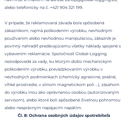
alebo telefonicky na č. +421 904 321 199.
V prípade, že reklamovaná závada bola spôsobená
zákazníkom, najmä poškodením výrobku, nevhodným
používaním alebo nevhodnou manipuláciou, zákazník je
povinný nahradiť predávajúcemu všetky náklady spojené s
vybavením reklamácie. Spoločnosť Global-Logging
nezodpovedá za vady, ku ktorým došlo mechanickým
poškodením výrobku, prevádzkovaním výrobku v
nevhodných podmienkach (chemicky agresívne, prašné,
vlhké prostredie, v silnom magnetickom poli ...), zásahom
do výrobku inou ako oprávnenou osobou (autorizovaným
servisom), alebo ktoré boli spôsobené živelnou pohromou
Čl. 8: Ochrana osobných údajov spotrebiteľa