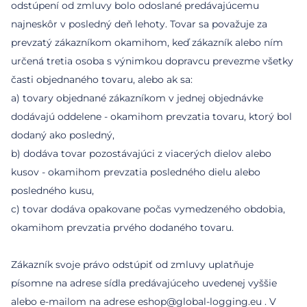
odstúpení od zmluvy bolo odoslané predávajúcemu
najneskôr v posledný deň lehoty. Tovar sa považuje za
prevzatý zákazníkom okamihom, keď zákazník alebo ním
určená tretia osoba s výnimkou dopravcu prevezme všetky
časti objednaného tovaru, alebo ak sa:
a) tovary objednané zákazníkom v jednej objednávke
dodávajú oddelene - okamihom prevzatia tovaru, ktorý bol
dodaný ako posledný,
b) dodáva tovar pozostávajúci z viacerých dielov alebo
kusov - okamihom prevzatia posledného dielu alebo
posledného kusu,
c) tovar dodáva opakovane počas vymedzeného obdobia,
okamihom prevzatia prvého dodaného tovaru.
Zákazník svoje právo odstúpiť od zmluvy uplatňuje
písomne na adrese sídla predávajúceho uvedenej vyššie
alebo e-mailom na adrese eshop@global-logging.eu . V