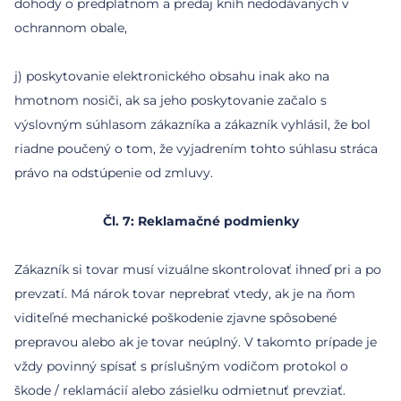
dohody o predplatnom a predaj kníh nedodávaných v
ochrannom obale,
j) poskytovanie elektronického obsahu inak ako na
hmotnom nosiči, ak sa jeho poskytovanie začalo s
výslovným súhlasom zákazníka a zákazník vyhlásil, že bol
riadne poučený o tom, že vyjadrením tohto súhlasu stráca
Čl. 7: Reklamačné podmienky
Zákazník si tovar musí vizuálne skontrolovať ihneď pri a po
prevzatí. Má nárok tovar neprebrať vtedy, ak je na ňom
viditeľné mechanické poškodenie zjavne spôsobené
prepravou alebo ak je tovar neúplný. V takomto prípade je
vždy povinný spísať s príslušným vodičom protokol o
škode / reklamácií alebo zásielku odmietnuť prevziať.