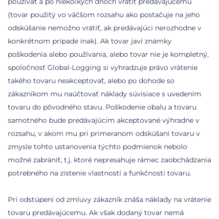
používať a po niekoľkých dňoch vrátiť predávajúcemu
(tovar použitý vo väčšom rozsahu ako postačuje na jeho
odskúšanie nemožno vrátiť, ak predávajúci nerozhodne v
konkrétnom prípade inak). Ak tovar javí známky
poškodenia alebo používania, alebo tovar nie je kompletný,
spoločnosť Global-Logging si vyhradzuje právo vrátenie
takého tovaru neakceptovať, alebo po dohode so
zákazníkom mu naúčtovať náklady súvisiace s uvedením
tovaru do pôvodného stavu. Poškodenie obalu a tovaru
samotného bude predávajúcim akceptované výhradne v
rozsahu, v akom mu pri primeranom odskúšaní tovaru v
zmysle tohto ustanovenia týchto podmienok nebolo
možné zabrániť, t.j. ktoré nepresahuje rámec zaobchádzania
potrebného na zistenie vlastností a funkčnosti tovaru.
Pri odstúpení od zmluvy zákazník znáša náklady na vrátenie
tovaru predávajúcemu. Ak však dodaný tovar nemá