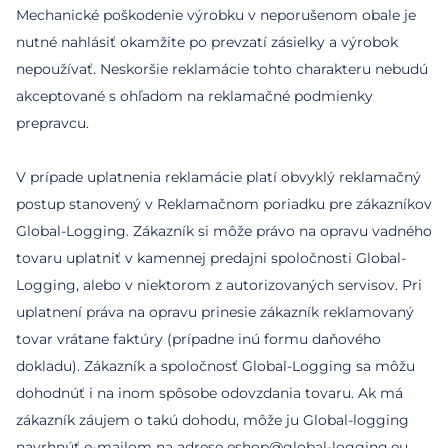
Mechanické poškodenie výrobku v neporušenom obale je
nutné nahlásiť okamžite po prevzatí zásielky a výrobok
nepoužívať. Neskoršie reklamácie tohto charakteru nebudú
akceptované s ohľadom na reklamačné podmienky
prepravcu.
V prípade uplatnenia reklamácie platí obvyklý reklamačný
postup stanovený v Reklamačnom poriadku pre zákazníkov
Global-Logging. Zákazník si môže právo na opravu vadného
tovaru uplatniť v kamennej predajni spoločnosti Global-
Logging, alebo v niektorom z autorizovaných servisov. Pri
uplatnení práva na opravu prinesie zákazník reklamovaný
tovar vrátane faktúry (prípadne inú formu daňového
dokladu). Zákazník a spoločnosť Global-Logging sa môžu
dohodnúť i na inom spôsobe odovzdania tovaru. Ak má
zákazník záujem o takú dohodu, môže ju Global-logging
navrhnúť e-mailom na adrese eshop@global-logging.eu,