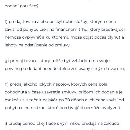
dodaní porušený;
f) predaj tovaru alebo poskytnutie služby, ktorých cena
závisí od pohybu cien na finančnom trhu, ktorý predávajúci
nemôže ovplyvniť a ku ktorému môže dôjsť počas plynutia
lehoty na odstúpenie od zmluvy;
g) predaj tovaru, ktorý môže byť vzhľadom na svoju
povahu po dodaní neoddeliteľne zmiešaný s iným tovarom;
h) predaj alkoholických nápojov, ktorých cena bola
dohodnutá v čase uzavretia zmluvy, pričom ich dodanie je
možné uskutočniť najskôr po 30 dňoch a ich cena závisí od
pohybu cien na trhu, ktoré predávajúci nemôže ovplyvniť;
i) predaj periodickej tlače s výnimkou predaja na základe