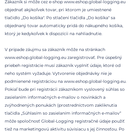
Zákazník si môže cez e-shop www.eshop.global-logging.eu
objednať akýkoľvek tovar, pri ktorom je umiestnené
tlačidlo „Do košíka". Po stlačení tlačidla „Do košíka" sa
objednaný tovar automaticky pridá do nákupného košíka,
ktorý je kedykoľvek k dispozícii na nahliadnutie.
V prípade záujmu sa zákazník môže na stránkach
www.eshop.global-logging.eu zaregistrovať. Pre úspešný
priebeh registrácie musí zákazník vyplniť údaje, ktoré od
neho systém vyžaduje. Vytvorenie objednávky nie je
podmienené registráciou na www.eshop.global-logging.eu.
Pokiaľ bude pri registrácii zákazníkom vyslovený súhlas so
zasielaním informačných e-mailov o novinkách a
zvýhodnených ponukách (prostredníctvom zakliknutia
tlačidla „Súhlasím so zasielaním informačných e-mailov“
môže spoločnosť Global-Logging registračné údaje použiť
tiež na marketingovú aktivitu súvisiacu s jej činnosťou. Po