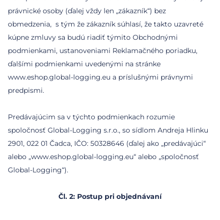
právnické osoby (ďalej vždy len „zákazník“) bez
obmedzenia, s tým že zákazník súhlasí, že takto uzavreté
kúpne zmluvy sa budú riadiť týmito Obchodnými
podmienkami, ustanoveniami Reklamačného poriadku,
ďalšími podmienkami uvedenými na stránke
www.eshop.global-logging.eu a príslušnými právnymi
predpismi.
Predávajúcim sa v týchto podmienkach rozumie
spoločnosť Global-Logging s.r.o., so sídlom Andreja Hlinku
2901, 022 01 Čadca, IČO: 50328646 (ďalej ako „predávajúci“
alebo „www.eshop.global-logging.eu“ alebo „spoločnosť
Čl. 2: Postup pri objednávaní