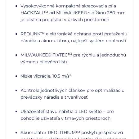
Vysokovýkonná kompaktná skracovacia píla
HACKZALL™ od MILWAUKEE® s dĺžkou 280 mm
je ideálna pre prácu v úzkych priestoroch
REDLINK™ elektronická ochrana proti preťaženiu
náradia a akumulátora, najlepší systém odolnosti
MILWAUKEE® FIXTEC™ pre rýchlu a jednoduchú
výmenu pílového listu
Nízke vibrácie, 10,5 m/s²
Kontrola jednotlivých článkov pre optimalizáciu
prevádzky náradia a trvanlivosť
Ukazovateľ stavu nabitia a LED svetlo – pre
pohodlie užívateľa v tmavých priestoroch
Akumulátor REDLITHIUM™ poskytuje špičkovú