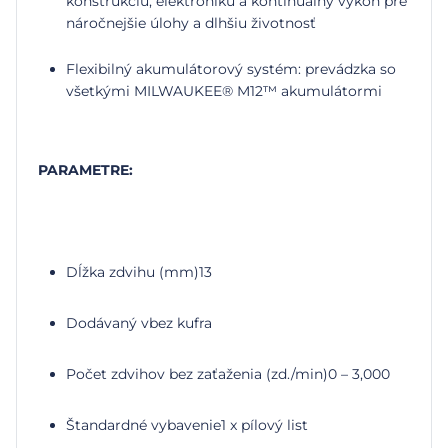
konštrukciu, elektroniku a kontinuálny výkon pre
náročnejšie úlohy a dlhšiu životnosť
Flexibilný akumulátorový systém: prevádzka so
všetkými MILWAUKEE®
M12™
akumulátormi
PARAMETRE:
Dĺžka zdvihu (mm)
13
Dodávaný v
bez kufra
Počet zdvihov bez zaťaženia (zd./min)
0 – 3,000
Štandardné vybavenie
1 x pílový list