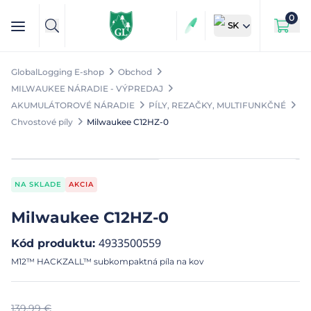
0
SK
GlobalLogging E-shop
Obchod
MILWAUKEE NÁRADIE - VÝPREDAJ
AKUMULÁTOROVÉ NÁRADIE
PÍLY, REZAČKY, MULTIFUNKČNÉ
Chvostové píly
Milwaukee C12HZ-0
NA SKLADE
AKCIA
Milwaukee C12HZ-0
4933500559
Kód produktu
:
M12™ HACKZALL™ subkompaktná píla na kov
139,99
€