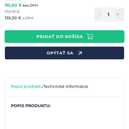
110,00
€
bez DPH
172,19
€
-
+
135,30
€
s DPH
PRIDAŤ DO KOŠÍKA
OPÝTAŤ SA
Popis produktu
Technické informácie
POPIS PRODUKTU: