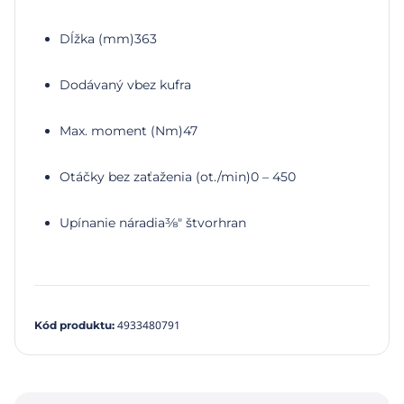
Dĺžka (mm)
363
Dodávaný v
bez kufra
Max. moment (Nm)
47
Otáčky bez zaťaženia (ot./min)
0 – 450
Upínanie náradia
⅜″ štvorhran
4933480791
Kód produktu
: