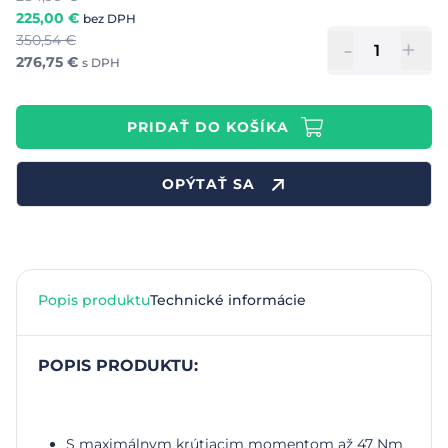
225,00
€
bez DPH
350,54
€
-
+
276,75
€
s DPH
PRIDAŤ DO KOŠÍKA
OPÝTAŤ SA
Popis produktu
Technické informácie
POPIS PRODUKTU:
S maximálnym krútiacim momentom až 47 Nm