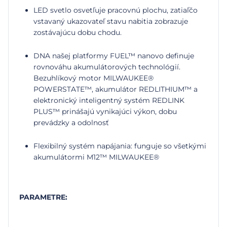
LED svetlo osvetľuje pracovnú plochu, zatiaľčo
vstavaný ukazovateľ stavu nabitia zobrazuje
zostávajúcu dobu chodu.
DNA našej platformy FUEL™ nanovo definuje
rovnováhu akumulátorových technológií.
Bezuhlíkový motor MILWAUKEE®
POWERSTATE™, akumulátor REDLITHIUM™ a
elektronický inteligentný systém REDLINK
PLUS™ prinášajú vynikajúci výkon, dobu
prevádzky a odolnosť
Flexibilný systém napájania: funguje so všetkými
akumulátormi M12™ MILWAUKEE®
PARAMETRE: