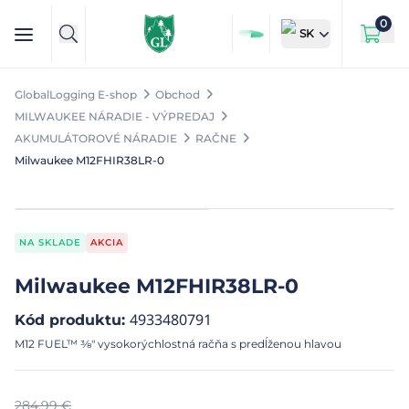
0
SK
GlobalLogging E-shop
Obchod
MILWAUKEE NÁRADIE - VÝPREDAJ
AKUMULÁTOROVÉ NÁRADIE
RAČNE
Milwaukee M12FHIR38LR-0
NA SKLADE
AKCIA
Milwaukee M12FHIR38LR-0
4933480791
Kód produktu
:
M12 FUEL™ ⅜″ vysokorýchlostná račňa s predĺženou hlavou
284,99
€