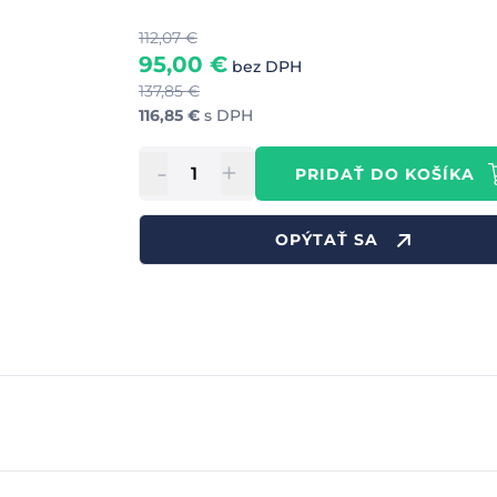
112,07
€
95,00
€
bez DPH
137,85
€
116,85
€
s DPH
-
+
PRIDAŤ DO KOŠÍKA
OPÝTAŤ SA