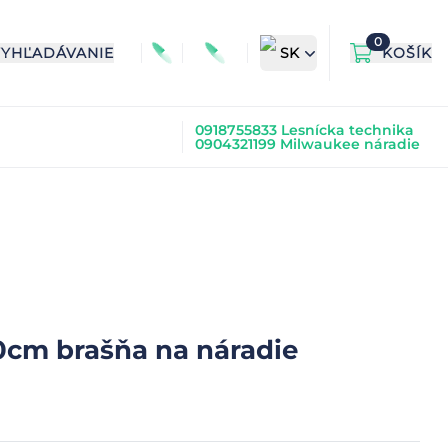
0
VYHĽADÁVANIE
SK
KOŠÍK
0918755833 Lesnícka technika
0904321199 Milwaukee náradie
cm brašňa na náradie