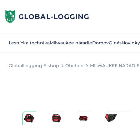
GLOBAL-LOGGING
Lesnícka technika
Milwaukee náradie
Domov
O nás
Novinky
GlobalLogging E-shop
Obchod
MILWAUKEE NÁRADIE 