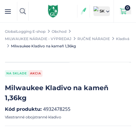
0
SK
GlobalLogging E-shop
Obchod
MILWAUKEE NÁRADIE - VÝPREDAJ
RUČNÉ NÁRADIE
Kladivá
Milwaukee Kladivo na kameň 1,36kg
NA SKLADE
AKCIA
Milwaukee Kladivo na kameň
1,36kg
4932478255
Kód produktu
:
Všestranné obojstranné kladivo