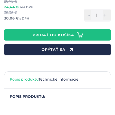
28,75
€
24,44
€
bez DPH
35,36
€
-
+
30,06
€
s DPH
PRIDAŤ DO KOŠÍKA
OPÝTAŤ SA
Popis produktu
Technické informácie
POPIS PRODUKTU: