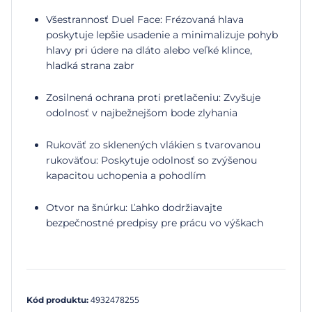
Všestrannosť Duel Face: Frézovaná hlava
poskytuje lepšie usadenie a minimalizuje pohyb
hlavy pri údere na dláto alebo veľké klince,
hladká strana zabr
Zosilnená ochrana proti pretlačeniu: Zvyšuje
odolnosť v najbežnejšom bode zlyhania
Rukoväť zo sklenených vlákien s tvarovanou
rukoväťou: Poskytuje odolnosť so zvýšenou
kapacitou uchopenia a pohodlím
Otvor na šnúrku: Ľahko dodržiavajte
bezpečnostné predpisy pre prácu vo výškach
4932478255
Kód produktu
: