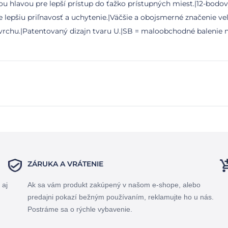
šou hlavou pre lepší prístup do ťažko prístupných miest.|12-bodo
e lepšiu priľnavosť a uchytenie.|Väčšie a obojsmerné značenie ve
rchu.|Patentovaný dizajn tvaru U.|SB = maloobchodné balenie n
ZÁRUKA A VRÁTENIE
 aj
Ak sa vám produkt zakúpený v našom e-shope, alebo
predajni pokazí bežným používaním, reklamujte ho u nás.
Postráme sa o rýchle vybavenie.