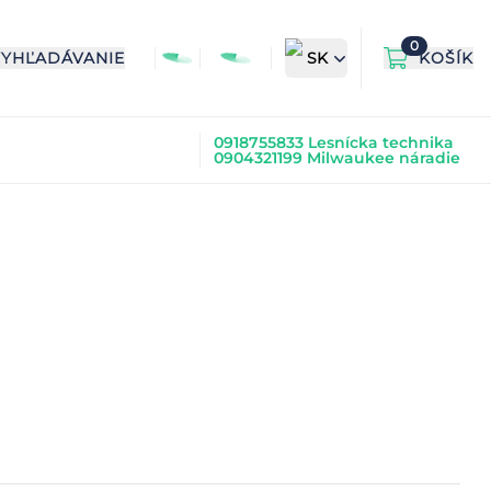
0
VYHĽADÁVANIE
SK
KOŠÍK
0918755833 Lesnícka technika
0904321199 Milwaukee náradie