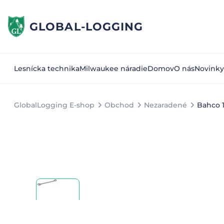
GLOBAL-LOGGING
Lesnícka technika
Milwaukee náradie
Domov
O nás
Novinky
GlobalLogging E-shop
Obchod
Nezaradené
Bahco 1