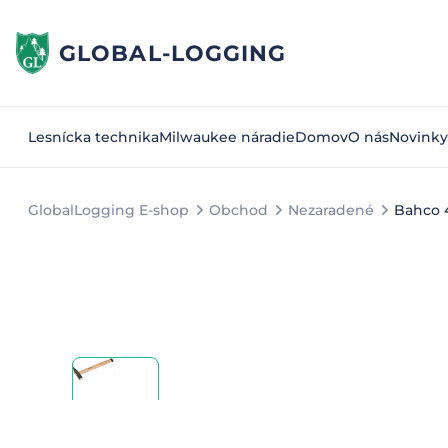
GLOBAL-LOGGING
Lesnícka technika
Milwaukee náradie
Domov
O nás
Novinky
GlobalLogging E-shop
Obchod
Nezaradené
Bahco 