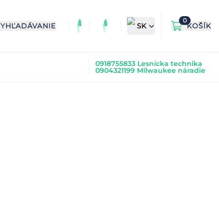
0
VYHĽADÁVANIE
SK
KOŠÍK
0918755833 Lesnícka technika
0904321199 Milwaukee náradie