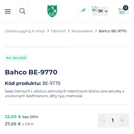
0
SK
GlobalLogging E-shop
Obchod
Nezaradené
Bahco BE-9770
NA SKLADE
Bahco BE-9770
BE-9770
Kód produktu
:
Sada čiernych L-kľúčov zahnutých nástrčných kľúčov pre skrutky s
vnútorným šesťhranom, dlhý typ, metrické
22,00
€
bez DPH
-
+
27,06
€
s DPH